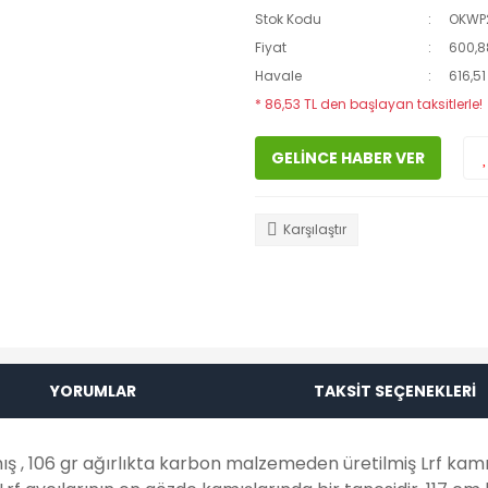
Stok Kodu
OKWP
Fiyat
600,8
Havale
616,51
* 86,53 TL den başlayan taksitlerle!
GELİNCE HABER VER
Karşılaştır
YORUMLAR
TAKSİT SEÇENEKLERİ
 , 106 gr ağırlıkta karbon malzemeden üretilmiş Lrf kam