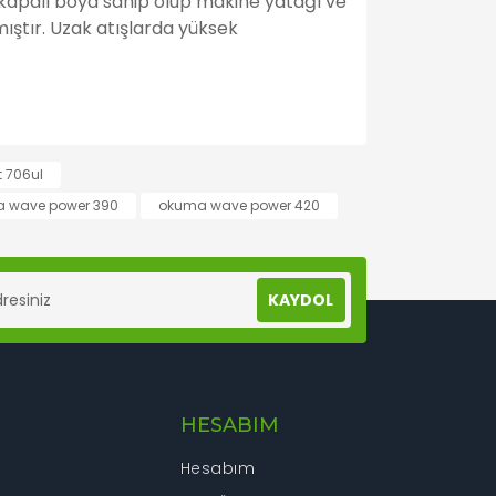
m kapalı boya sahip olup makine yatağı ve
ıştır. Uzak atışlarda yüksek
lanarak tarafımıza iletebilirsiniz.
t 706ul
 wave power 390
okuma wave power 420
KAYDOL
HESABIM
Hesabım