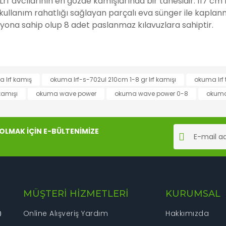
Lrf avcılarının en gözde kamışlarında bir tanesidir. 117 c
kullanım rahatlığı sağlayan parçalı eva sünger ile kaplanm
iyona sahip olup 8 adet paslanmaz kılavuzlara sahiptir.
rında ve diğer konularda yetersiz gördüğünüz noktaları öneri formunu kul
 lrf kamış
okuma lrf-s-702ul 210cm 1-8 gr lrf kamışı
okuma lrf 
Bu ürüne ilk yorumu siz yapın!
kamışı
okuma wave power
okuma wave power 0-8
okuma
iyor.
Yorum Yaz
LMAK İÇİN E-BÜLTENİMİZE
MÜŞTERİ HİZMETLERİ
KURUMSAL
Online Alışveriş Yardım
Hakkımızda
0