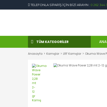
TELEFONLA SİPARİŞ İÇİN BİZİ ARAYIN :
0 262 344 
ANA
TÜM KATEGORİLER
Anasayfa
Kamışlar
LRF Kamışlar
Okuma Wave Po