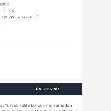
228212
8 TL + KDV
 TL (%5,00 havale indirimi)
ÖNERİLERİNİZ
ışı. Yüksek kalite karbon malzemeden