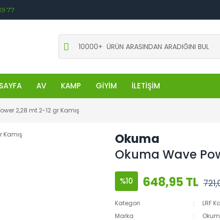
39 77
SAYFA
AV
KAMP
GİYİM
İLETİŞİM
wer 2,28 mt 2-12 gr Kamış
Okuma
Okuma Wave Powe
648,95 TL
%10
721,
Kategori
LRF K
Marka
Okum