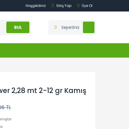
Hoşgeldiniz
Giriş Yap
Üye Ol
BUL
Sepetiniz
r 2,28 mt 2-12 gr Kamış
06 TL
amışlar
a