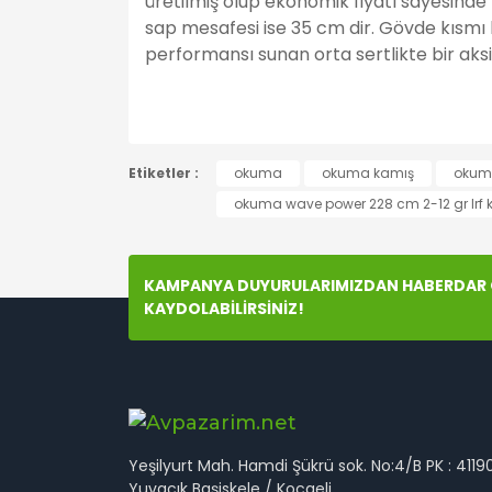
üretilmiş olup ekonomik fiyatı sayesinde 
sap mesafesi ise 35 cm dir. Gövde kısmı 
performansı sunan orta sertlikte bir aks
Bu ürünün fiyat bilgisi, resim, ürün açıklamala
Etiketler :
Görüş ve önerileriniz için teşekkür ederiz.
okuma
okuma kamış
okuma
okuma wave power 228 cm 2-12 gr lrf 
Ürün resmi kalitesiz, bozuk veya görüntülenem
Ürün açıklamasında eksik bilgiler bulunuyor.
KAMPANYA DUYURULARIMIZDAN HABERDAR O
Ürün bilgilerinde hatalar bulunuyor.
KAYDOLABİLİRSİNİZ!
Ürün fiyatı diğer sitelerden daha pahalı.
Bu ürüne benzer farklı alternatifler olmalı.
Yeşilyurt Mah. Hamdi Şükrü sok. No:4/B PK : 4119
Yuvacık Başiskele / Kocaeli