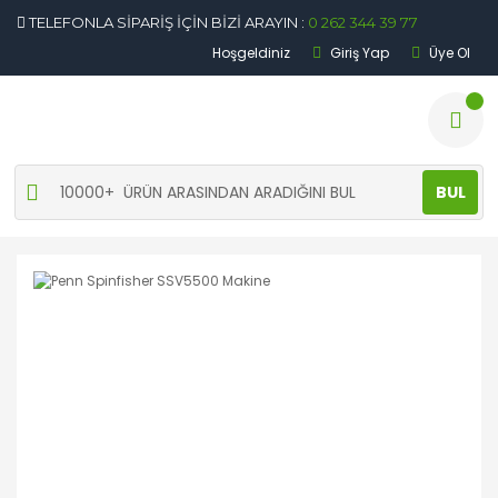
TELEFONLA SİPARİŞ İÇİN BİZİ ARAYIN :
0 262 344 39 77
Hoşgeldiniz
Giriş Yap
Üye Ol
BUL