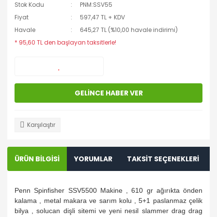
Stok Kodu
PNM:SSV55
Fiyat
597,47 TL + KDV
Havale
645,27 TL (%10,00 havale indirimi)
* 95,60 TL den başlayan taksitlerle!
GELİNCE HABER VER
Karşılaştır
ÜRÜN BİLGİSİ
YORUMLAR
TAKSİT SEÇENEKLERİ
Penn Spinfisher SSV5500 Makine , 610 gr ağırıkta önden
kalama , metal makara ve sarım kolu , 5+1 paslanmaz çelik
bilya , solucan dişli sitemi ve yeni nesil slammer drag drag