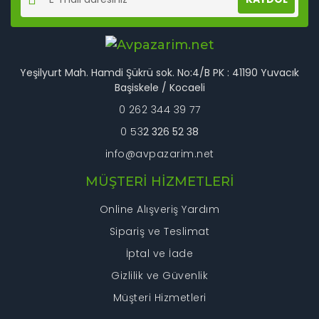
Ürün açıklamasında eksik bilgiler bulunuyor.
Ürün bilgilerinde hatalar bulunuyor.
Ürün fiyatı diğer sitelerden daha pahalı.
Bu ürüne benzer farklı alternatifler olmalı.
Yeşilyurt Mah. Hamdi Şükrü sok. No:4/B PK : 41190 Yuvacık
Başiskele / Kocaeli
0 262 344 39 77
0 53
2 326 52 38
info@avpazarim.net
Gönder
MÜŞTERİ HİZMETLERİ
Online Alışveriş Yardım
Sipariş ve Teslimat
İptal ve İade
Gizlilik ve Güvenlik
Müşteri Hizmetleri