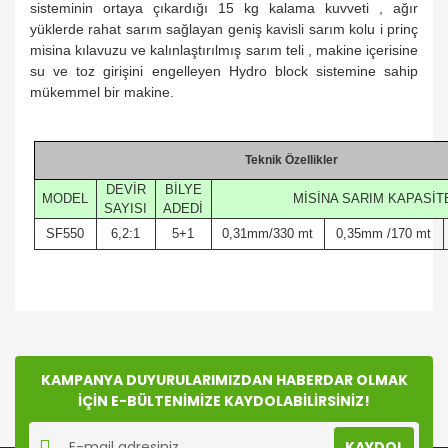
sisteminin ortaya çıkardığı 15 kg kalama kuvveti , ağır
yüklerde rahat sarım sağlayan geniş kavisli sarım kolu i prinç
misina kılavuzu ve kalınlaştırılmış sarım teli , makine içerisine
su ve toz girişini engelleyen Hydro block sistemine sahip
mükemmel bir makine.
Teknik Özellikler
DEVİR
BİLYE
MODEL
MİSİNA SARIM KAPASİT
SAYISI
ADEDİ
SF550
6,2:1
5+1
0,31mm/330 mt
0,35mm /170 mt
Bu ürünün fiyat bilgisi, resim, ürün açıklamalarında ve
diğer konularda yetersiz gördüğünüz noktaları öneri
Bu ürüne ilk yorumu siz yapın!
formunu kullanarak tarafımıza iletebilirsiniz.
Görüş ve önerileriniz için teşekkür ederiz.
KAMPANYA DUYURULARIMIZDAN HABERDAR OLMAK
İÇİN E-BÜLTENİMİZE KAYDOLABİLİRSİNİZ!
Yorum Yaz
Ürün resmi kalitesiz, bozuk veya görüntülenemiyor.
KAYDOL