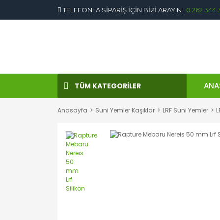
TELEFONLA SİPARİŞ İÇİN BİZİ ARAYIN :
0 262 344 
ANA
TÜM KATEGORİLER
Anasayfa
Suni Yemler Kaşıklar
LRF Suni Yemler
L