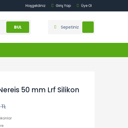
Hoşgeldiniz
Giriş Yap
Üye Ol
BUL
Sepetiniz
ereis 50 mm Lrf Silikon
 TL
likonlar
re