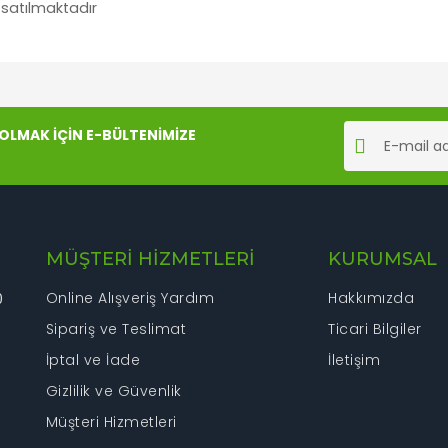
k satılmaktadır
rında ve diğer konularda yetersiz gördüğünüz noktaları öneri formunu kul
Bu ürüne ilk yorumu siz yapın!
LMAK İÇİN E-BÜLTENİMİZE
iyor.
Yorum Yaz
MÜŞTERİ HİZMETLERİ
KURUMSAL
Online Alışveriş Yardım
Hakkımızda
0
Sipariş ve Teslimat
Ticari Bilgiler
İptal ve İade
İletişim
Gönder
Gizlilik ve Güvenlik
Müşteri Hizmetleri