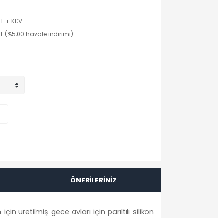
5
TL + KDV
TL (%5,00 havale indirimi)
ÖNERİLERİNİZ
n üretilmiş gece avları için parıltılı silikon