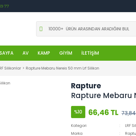
39 77
SAYFA
AV
KAMP
GİYİM
İLETİŞİM
RF Silikonlar
Rapture Mebaru Nereis 50 mm Lrf Silikon
Rapture
Rapture Mebaru N
66,46 TL
%10
73,84
Kategori
LRF Si
Marka
Raptu