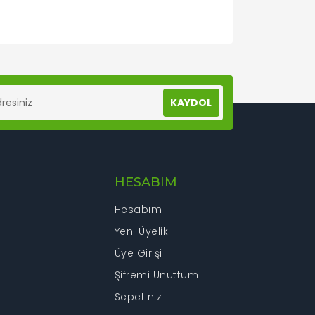
lanarak tarafımıza iletebilirsiniz.
KAYDOL
HESABIM
Hesabım
Yeni Üyelik
Üye Girişi
Şifremi Unuttum
Sepetiniz