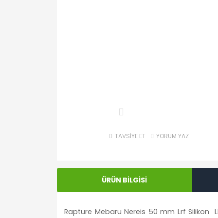
TAVSİYE ET
YORUM YAZ
ÜRÜN BİLGİSİ
Rapture Mebaru Nereis 50 mm Lrf Silikon LRF a