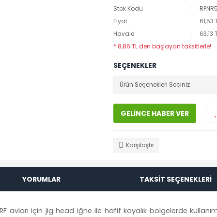
Stok Kodu
RPNR
Fiyat
61,53 
Havale
63,13 
* 8,86 TL den başlayan taksitlerle!
SEÇENEKLER
GELİNCE HABER VER
Karşılaştır
YORUMLAR
TAKSİT SEÇENEKLERİ
vları için jig head iğne ile hafif kayalık bölgelerde kullanım içi