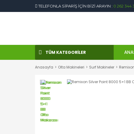
TELEFONLA SİPARİŞ İÇİN BİZİ ARAYIN :
0 262 344 
ANA
TÜM KATEGORİLER
Anasayfa
Olta Makineleri
Surf Makineler
Remixon 