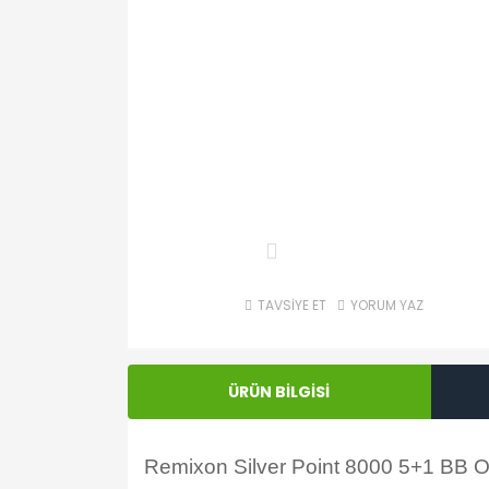
TAVSİYE ET
YORUM YAZ
ÜRÜN BİLGİSİ
Remixon Silver Point 8000 5+1 BB Olt