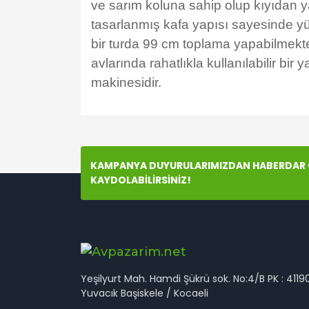
ve sarım koluna sahip olup kıyıdan yap
tasarlanmış kafa yapısı sayesinde y
bir turda 99 cm toplama yapabilmekte
avlarında rahatlıkla kullanılabilir bi
makinesidir.
Bu ürünün fiyat bilgisi, resim, ürün açıklamala
Görüş ve önerileriniz için teşekkür ederiz.
KAMPANYA DUYURULARIMIZDAN HABERDAR O
Ürün resmi kalitesiz, bozuk veya görüntülenem
KAYDOLABİLİRSİNİZ!
Ürün açıklamasında eksik bilgiler bulunuyor.
Ürün bilgilerinde hatalar bulunuyor.
Ürün fiyatı diğer sitelerden daha pahalı.
Bu ürüne benzer farklı alternatifler olmalı.
Yeşilyurt Mah. Hamdi Şükrü sok. No:4/B PK : 4119
Yuvacık Başiskele / Kocaeli