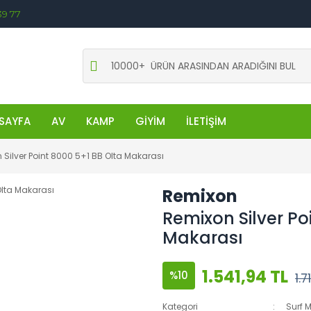
39 77
SAYFA
AV
KAMP
GİYİM
İLETİŞİM
Silver Point 8000 5+1 BB Olta Makarası
Remixon
Remixon Silver Po
Makarası
1.541,94 TL
%10
1.7
Kategori
Surf M