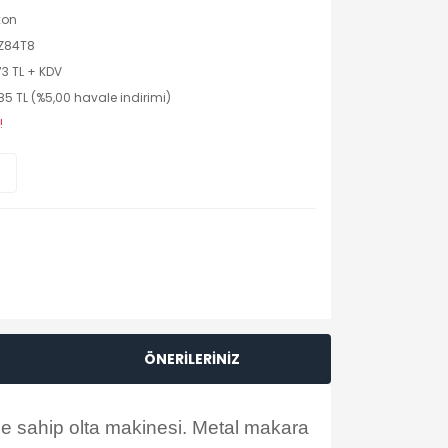
xon
Z84T8
73 TL + KDV
85 TL (%5,00 havale indirimi)
!
ÖNERİLERİNİZ
ne sahip olta makinesi. Metal makara