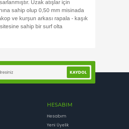
arlanmıştır. Uzak atışlar için
ranına sahip olup 0,50 mm misinada
akop ve kurşun arkası rapala - kaşık
itesine sahip bir surf olta
lanarak tarafımıza iletebilirsiniz.
KAYDOL
HESABIM
Hesabım
Yeni Üyelik