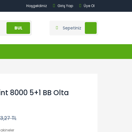
Hoşgeldiniz
Giriş Yap
Üye Ol
BUL
Sepetiniz
int 8000 5+1 BB Olta
13,27 TL
akineler