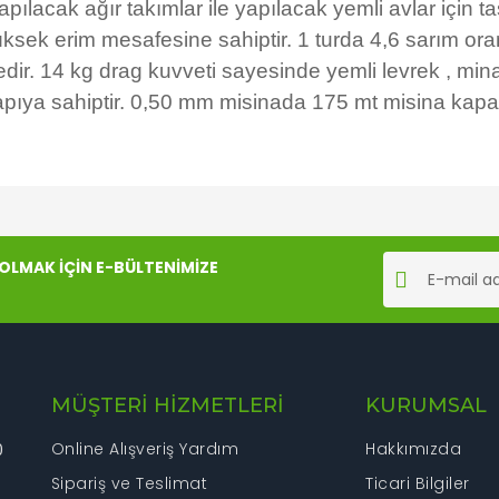
ılacak ağır takımlar ile yapılacak yemli avlar için tas
üksek erim mesafesine sahiptir. 1 turda 4,6 sarım o
dir. 14 kg drag kuvveti sayesinde yemli levrek , min
r yapıya sahiptir. 0,50 mm misinada 175 mt misina kapas
rında ve diğer konularda yetersiz gördüğünüz noktaları öneri formunu kul
Bu ürüne ilk yorumu siz yapın!
LMAK İÇİN E-BÜLTENİMİZE
iyor.
Yorum Yaz
MÜŞTERİ HİZMETLERİ
KURUMSAL
Online Alışveriş Yardım
Hakkımızda
0
Sipariş ve Teslimat
Ticari Bilgiler