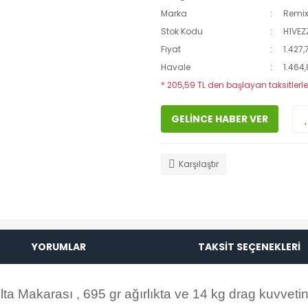
Marka
Remi
Stok Kodu
H1VEZ
Fiyat
1.427,
Havale
1.464,
* 205,59 TL den başlayan taksitlerle
GELİNCE HABER VER
Karşılaştır
YORUMLAR
TAKSİT SEÇENEKLERİ
a Makarası , 695 gr ağırlıkta ve 14 kg drag kuvveti