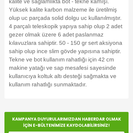
kalite ve sağlamlıkta bot - tekne kamışı.
Yüksek kalite karbon malzeme ile üretilmiş
olup uc parçada solid dolgu uc kullanılmıştır.
4 parçalı teleskopik yapıya sahip olup 2 adet
gezer olmak üzere 6 adet paslanmaz
kılavuzlara sahiptir. 50 - 150 gr sert aksiyona
sahip olup ince slim gövde yapısına sahiptir.
Tekne ve bot kullanım rahatlığı için 42 cm
makine yatağı ve sap mesafesi sayesinde
kullanıcıya koltuk altı desteği sağmakta ve
kullanım rahatlığı sunmaktadır.
Bu ürünün fiyat bilgisi, resim, ürün açıklamalarında ve
diğer konularda yetersiz gördüğünüz noktaları öneri
Bu ürüne ilk yorumu siz yapın!
formunu kullanarak tarafımıza iletebilirsiniz.
Görüş ve önerileriniz için teşekkür ederiz.
KAMPANYA DUYURULARIMIZDAN HABERDAR OLMAK
İÇİN E-BÜLTENİMİZE KAYDOLABİLİRSİNİZ!
Yorum Yaz
Ürün resmi kalitesiz, bozuk veya görüntülenemiyor.