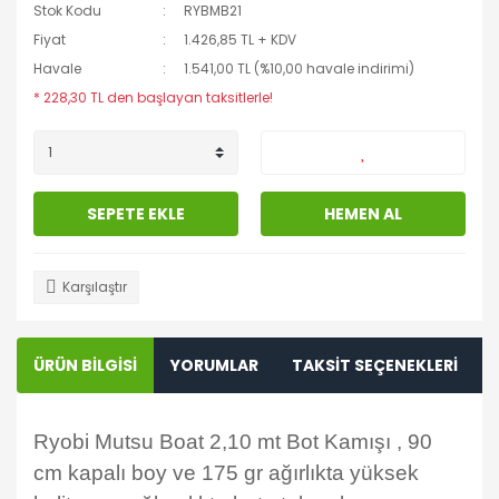
Stok Kodu
RYBMB21
Fiyat
1.426,85 TL + KDV
Havale
1.541,00 TL (%10,00 havale indirimi)
* 228,30 TL den başlayan taksitlerle!
SEPETE EKLE
HEMEN AL
Karşılaştır
ÜRÜN BİLGİSİ
YORUMLAR
TAKSİT SEÇENEKLERİ
Ryobi Mutsu Boat 2,10 mt Bot Kamışı , 90
cm kapalı boy ve 175 gr ağırlıkta yüksek