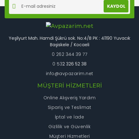
KAYDOL
Ürün açıklamasında eksik bilgiler bulunuyor.
Ürün bilgilerinde hatalar bulunuyor.
Ürün fiyatı diğer sitelerden daha pahalı.
Bu ürüne benzer farklı alternatifler olmalı.
Yeşilyurt Mah. Hamdi Şükrü sok. No:4/B PK : 41190 Yuvacık
Başiskele / Kocaeli
0 262 344 39 77
0 53
2 326 52 38
info@avpazarim.net
Gönder
MÜŞTERİ HİZMETLERİ
Online Alışveriş Yardım
Sipariş ve Teslimat
İptal ve İade
Gizlilik ve Güvenlik
Müşteri Hizmetleri