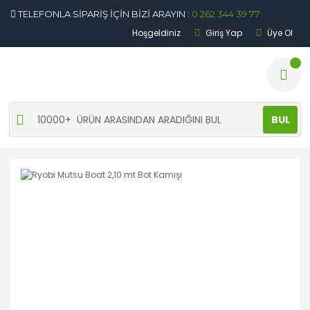
TELEFONLA SİPARİŞ İÇİN BİZİ ARAYIN :
0 262 344 39 77
Hoşgeldiniz
Giriş Yap
Üye Ol
BUL