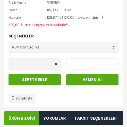
Stok Kodu
RYBPRD
Fiyat
119,33 TL + KDV
Havale
128,87 TL (%10,00 havale indirimi)
* 19,09 TL den başlayan taksitlerle!
SEÇENEKLER
SEPETE EKLE
HEMEN AL
Karşılaştır
ÜRÜN BİLGİSİ
YORUMLAR
TAKSİT SEÇENEKLERİ