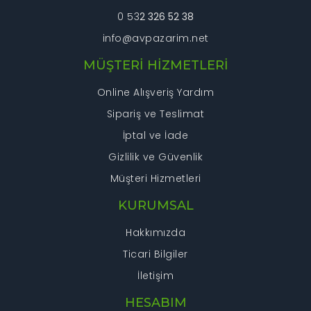
0 53
2 326 52 38
info@avpazarim.net
Gönder
MÜŞTERİ HİZMETLERİ
Online Alışveriş Yardım
Sipariş ve Teslimat
İptal ve İade
Gizlilik ve Güvenlik
Müşteri Hizmetleri
KURUMSAL
Hakkımızda
Ticari Bilgiler
İletişim
HESABIM