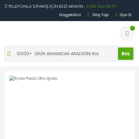
TELEFONLA SİPARİŞ İÇİN BİZİ ARAYIN :
0 262 344 39 77
Hoşgeldiniz
Giriş Yap
Üye Ol
BUL