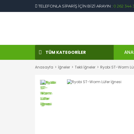
TELEFONLA SİPARİŞ İÇİN BİZİ ARAYIN :
0 262 344 
ANA
TÜM KATEGORİLER
Anasayfa
İğneler
Tekli İğneler
Ryobi ST-Worm Lüf