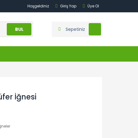
Hoşgeldiniz
Giriş Yap
Üye Ol
BUL
Sepetiniz
fer İğnesi
İğneler