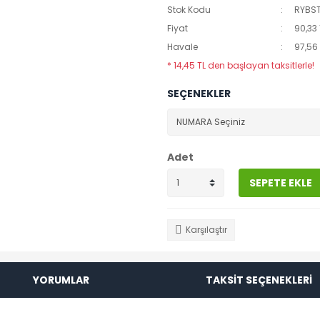
Stok Kodu
RYBS
Fiyat
90,33
Havale
97,56 
* 14,45 TL den başlayan taksitlerle!
SEÇENEKLER
Adet
SEPETE EKLE
Karşılaştır
YORUMLAR
TAKSİT SEÇENEKLERİ