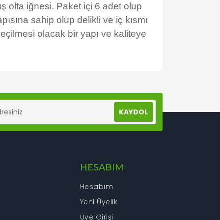
 olta iğnesi. Paket içi 6 adet olup
ısına sahip olup delikli ve iç kısmı
eçilmesi olacak bir yapı ve kaliteye
lanarak tarafımıza iletebilirsiniz.
KAYDOL
HESABIM
Hesabım
Yeni Üyelik
Üye Girişi