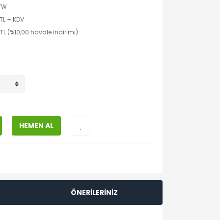
TW
 TL + KDV
TL (%10,00 havale indirimi)
HEMEN AL
ÖNERİLERİNİZ