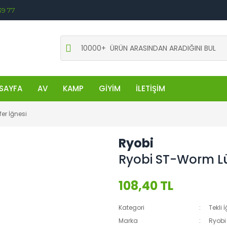
39 77
SAYFA
AV
KAMP
GİYİM
İLETİŞİM
er İğnesi
Ryobi
Ryobi ST-Worm Lü
108,40 TL
Kategori
Tekli 
Marka
Ryobi