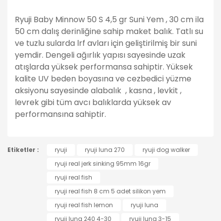
Ryuji Baby Minnow 50 S 4,5 gr Suni Yem , 30
cm ila
50 cm dalış derinliğine sahip maket balık. Tatlı su
ve tuzlu sularda lrf avları için geliştirilmiş bir suni
yemdir. Dengeli ağırlık yapısı sayesinde uzak
atışlarda yüksek performansa sahiptir. Yüksek
kalite UV beden boyasına ve cezbedici yüzme
aksiyonu sayesinde alabalık , kasna , levkit ,
levrek gibi tüm avcı balıklarda yüksek av
performansına sahiptir.
Bu ürünün fiyat bilgisi, resim, ürün açıklamalarında ve
Etiketler :
diğer konularda yetersiz gördüğünüz noktaları öneri
ryuji
ryuji luna 270
ryuji dog walker
Bu ürüne ilk yorumu siz yapın!
formunu kullanarak tarafımıza iletebilirsiniz.
ryuji real jerk sinking 95mm 16gr
Görüş ve önerileriniz için teşekkür ederiz.
ryuji real fish
Yorum Yaz
ryuji real fish 8 cm 5 adet silikon yem
Ürün resmi kalitesiz, bozuk veya görüntülenemiyor.
ryuji real fish lemon
ryuji luna
Ürün açıklamasında eksik bilgiler bulunuyor.
ryuji luna 240 4-30
ryuji luna 3-15