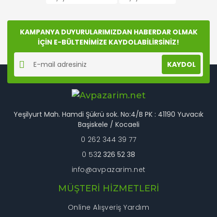
Ürün bilgilerinde hatalar bulunuyor.
Ürün fiyatı diğer sitelerden daha pahalı.
Bu ürüne benzer farklı alternatifler olmalı.
KAMPANYA DUYURULARIMIZDAN HABERDAR OLMAK
İÇİN E-BÜLTENİMİZE KAYDOLABİLİRSİNİZ!
KAYDOL
Gönder
Yeşilyurt Mah. Hamdi Şükrü sok. No:4/B PK : 41190 Yuvacık
Başiskele / Kocaeli
0 262 344 39 77
0 53
2 326 52 38
info@avpazarim.net
MÜŞTERİ HİZMETLERİ
Online Alışveriş Yardım