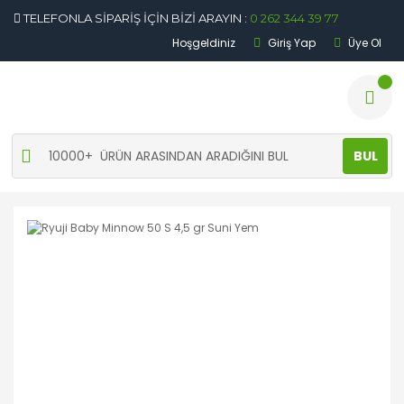
TELEFONLA SİPARİŞ İÇİN BİZİ ARAYIN :
0 262 344 39 77
Hoşgeldiniz
Giriş Yap
Üye Ol
BUL