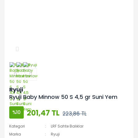
Ryuji
Ryuji Baby Minnow 50 S 4,5 gr Suni Yem
201,47 TL
%10
223,86 TL
Kategori
LRF Sahte Balıklar
Marka
Ryuji