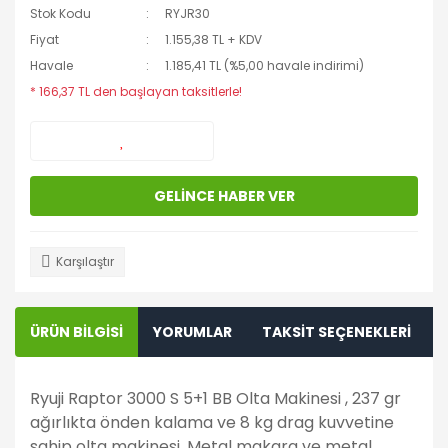
Stok Kodu
RYJR30
Fiyat
1.155,38 TL + KDV
Havale
1.185,41 TL (%5,00 havale indirimi)
* 166,37 TL den başlayan taksitlerle!
GELİNCE HABER VER
Karşılaştır
ÜRÜN BİLGİSİ
YORUMLAR
TAKSİT SEÇENEKLERİ
Ryuji Raptor 3000 S 5+1 BB Olta Makinesi , 237 gr
ağırlıkta önden kalama ve 8 kg drag kuvvetine
sahip olta makinesi. Metal makara ve metal