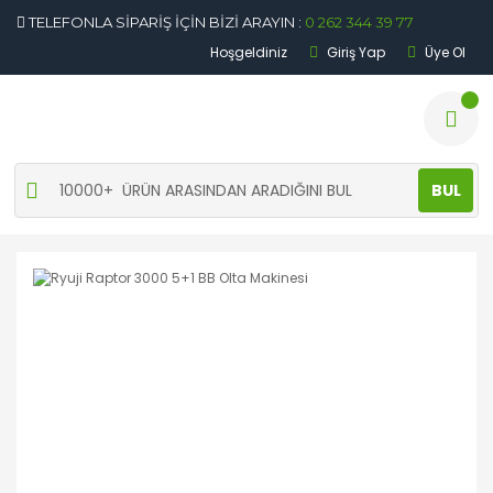
TELEFONLA SİPARİŞ İÇİN BİZİ ARAYIN :
0 262 344 39 77
Hoşgeldiniz
Giriş Yap
Üye Ol
BUL