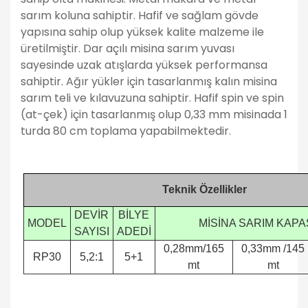
sarım koluna sahiptir. Hafif ve sağlam gövde
yapısına sahip olup yüksek kalite malzeme ile
üretilmiştir. Dar açılı misina sarım yuvası
sayesinde uzak atışlarda yüksek performansa
sahiptir. Ağır yükler için tasarlanmış kalın misina
sarım teli ve kılavuzuna sahiptir. Hafif spin ve spin
(at-çek) için tasarlanmış olup 0,33 mm misinada 1
turda 80 cm toplama yapabilmektedir.
Teknik Özellikler
DEVİR
BİLYE
MODEL
MİSİNA SARIM KAPA
SAYISI
ADEDİ
0,28mm/165
0,33mm /145
RP30
5,2:1
5+1
mt
mt