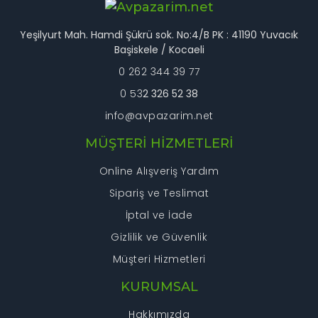
Gönder
Yeşilyurt Mah. Hamdi Şükrü sok. No:4/B PK : 41190 Yuvacık
Başiskele / Kocaeli
0 262 344 39 77
0 53
2 326 52 38
info@avpazarim.net
MÜŞTERİ HİZMETLERİ
Online Alışveriş Yardım
Sipariş ve Teslimat
İptal ve İade
Gizlilik ve Güvenlik
Müşteri Hizmetleri
KURUMSAL
Hakkımızda