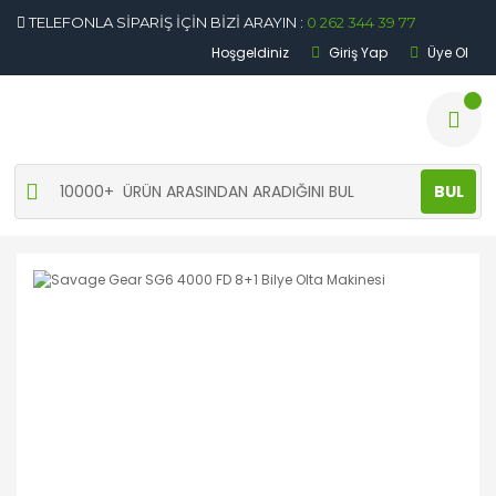
TELEFONLA SİPARİŞ İÇİN BİZİ ARAYIN :
0 262 344 39 77
Hoşgeldiniz
Giriş Yap
Üye Ol
BUL