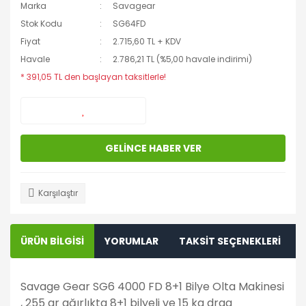
Marka
Savagear
Stok Kodu
SG64FD
Fiyat
2.715,60 TL + KDV
Havale
2.786,21 TL (%5,00 havale indirimi)
* 391,05 TL den başlayan taksitlerle!
GELİNCE HABER VER
Karşılaştır
ÜRÜN BİLGİSİ
YORUMLAR
TAKSİT SEÇENEKLERİ
Savage Gear SG6 4000 FD 8+1 Bilye Olta Makinesi
, 255 gr ağırlıkta 8+1 bilyeli ve 15 kg drag