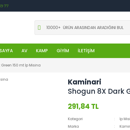
39 77
SAYFA
AV
KAMP
GİYİM
İLETİŞİM
Green 150 mt İp Misina
Kaminari
Shogun 8X Dark G
291,84 TL
Kategori
İp Mis
Marka
Kamin