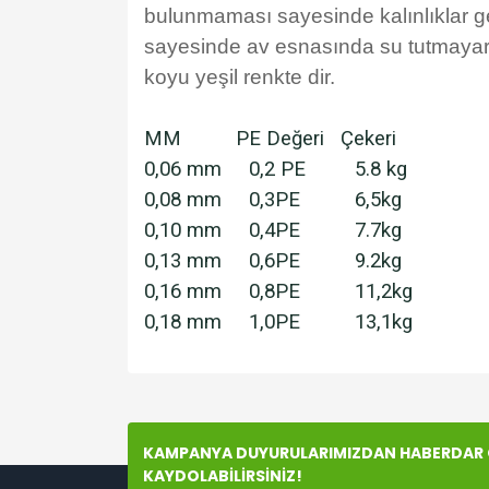
bulunmaması sayesinde kalınlıklar ge
sayesinde av esnasında su tutmayar
koyu yeşil renkte dir.
MM PE Değeri Çekeri
0,06 mm 0,2 PE 5.8 kg
0,08 mm 0,3PE 6,5kg
0,10 mm 0,4PE 7.7kg
0,13 mm 0,6PE 9.2kg
0,16 mm 0,8PE 11,2kg
0,18 mm 1,0PE 13,1kg
Bu ürünün fiyat bilgisi, resim, ürün açıklamala
Görüş ve önerileriniz için teşekkür ederiz.
KAMPANYA DUYURULARIMIZDAN HABERDAR O
Ürün resmi kalitesiz, bozuk veya görüntülenem
KAYDOLABİLİRSİNİZ!
Ürün açıklamasında eksik bilgiler bulunuyor.