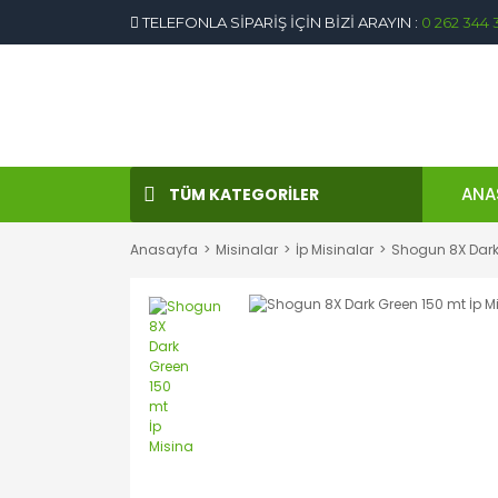
TELEFONLA SİPARİŞ İÇİN BİZİ ARAYIN :
0 262 344 
ANA
TÜM KATEGORİLER
Anasayfa
Misinalar
İp Misinalar
Shogun 8X Dark 