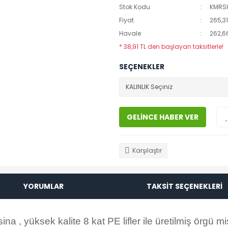
Stok Kodu
KMRS
Fiyat
265,31
Havale
262,66
* 38,91 TL den başlayan taksitlerle!
SEÇENEKLER
GELİNCE HABER VER
Karşılaştır
YORUMLAR
TAKSİT SEÇENEKLERİ
 , yüksek kalite 8 kat PE lifler ile üretilmiş örgü mi