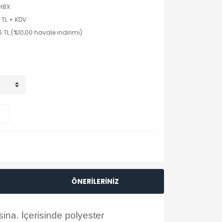
H8X
 TL + KDV
 TL (%10,00 havale indirimi)
ÖNERİLERİNİZ
sina. İçerisinde polyester