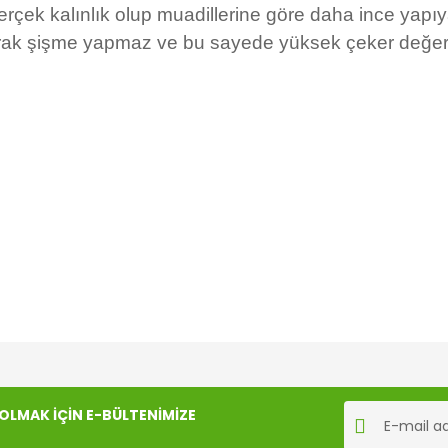
rçek kalınlık olup muadillerine göre daha ince yapıy
ak şişme yapmaz ve bu sayede yüksek çeker değerler
rında ve diğer konularda yetersiz gördüğünüz noktaları öneri formunu kul
Bu ürüne ilk yorumu siz yapın!
LMAK İÇİN E-BÜLTENİMİZE
iyor.
Yorum Yaz