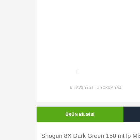
TAVSİYE ET
YORUM YAZ
ÜRÜN BİLGİSİ
Shogun 8X Dark Green 150 mt İp Misina