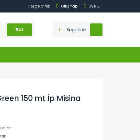
Hoşgeldiniz
Giriş Yap
Üye Ol
BUL
Sepetiniz
reen 150 mt İp Misina
inalar
ari