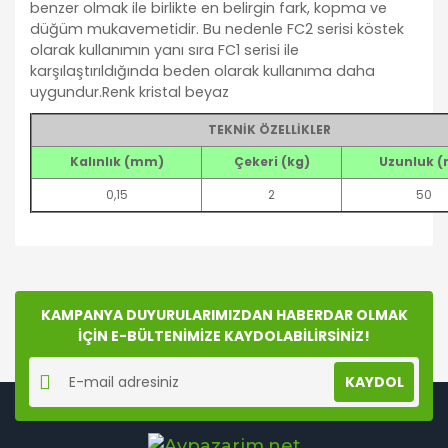
benzer olmak ile birlikte en belirgin fark, kopma ve
düğüm mukavemetidir. Bu nedenle FC2 serisi köstek
olarak kullanımın yanı sıra FC1 serisi ile
karşılaştırıldığında beden olarak kullanıma daha
uygundur.Renk kristal beyaz
TEKNİK ÖZELLİKLER
Kalınlık (mm)
Çekeri (kg)
Uzunluk (
0,15
2
50
Bu ürünün fiyat bilgisi, resim, ürün açıklamalarında ve
diğer konularda yetersiz gördüğünüz noktaları öneri
Bu ürüne ilk yorumu siz yapın!
formunu kullanarak tarafımıza iletebilirsiniz.
Görüş ve önerileriniz için teşekkür ederiz.
KAMPANYA DUYURULARIMIZDAN HABERDAR OLMAK
İÇİN E-BÜLTENİMİZE KAYDOLABİLİRSİNİZ!
Yorum Yaz
Ürün resmi kalitesiz, bozuk veya görüntülenemiyor.
KAYDOL
Ürün açıklamasında eksik bilgiler bulunuyor.
Ürün bilgilerinde hatalar bulunuyor.
Ürün fiyatı diğer sitelerden daha pahalı.