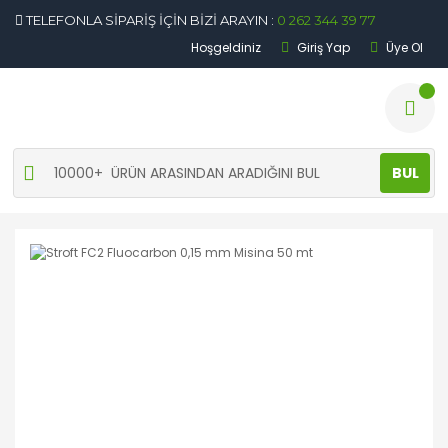
TELEFONLA SİPARİŞ İÇİN BİZİ ARAYIN :
0 262 344 39 77
Hoşgeldiniz
Giriş Yap
Üye Ol
BUL