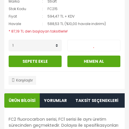
Marka
Stroft
Stok Kodu
FC215
Fiyat
594,47 TL + KDV
Havale
588,53 TL (%10,00 havale indirimi)
* 87,19 TL den başlayan taksitlerle!
SEPETE EKLE
HEMEN AL
Karşılaştır
ÜRÜN BİLGİSİ
YORUMLAR
TAKSİT SEÇENEKLERİ
FC2 fluorocarbon serisi, FC1 serisi ile aynı üretim
sürecinden geçmektedir. Dolayısı ile spesifikasyonları