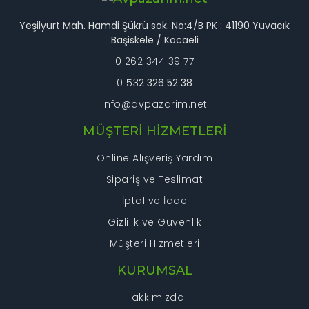
Bu ürüne benzer farklı alternatifler olmalı.
Yeşilyurt Mah. Hamdi Şükrü sok. No:4/B PK : 41190 Yuvacık
Başiskele / Kocaeli
0 262 344 39 77
0 53
2 326 52 38
info@avpazarim.net
Gönder
MÜŞTERİ HİZMETLERİ
Online Alışveriş Yardım
Sipariş ve Teslimat
İptal ve İade
Gizlilik ve Güvenlik
Müşteri Hizmetleri
KURUMSAL
Hakkımızda