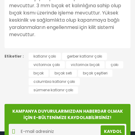
mevcuttur. 3 mm bıçak et kalınlığına sahip olup
bıçak kısmı üzerinde işleme mevcuttur. Yüksek
keskinlik ve sağlamlıkta olup kapanmaya bağlı
yaralanmaların engellenmesi için kilit sistemi
mevcuttur.
Bu ürünün fiyat bilgisi, resim, ürün açıklamalarında ve
Etiketler :
diğer konularda yetersiz gördüğünüz noktaları öneri
katlanır çakı
gerber katlanır çakı
Bu ürüne ilk yorumu siz yapın!
formunu kullanarak tarafımıza iletebilirsiniz.
victorinox çakı
victorinox bıçak
çakı
Görüş ve önerileriniz için teşekkür ederiz.
bıçak
bıçak seti
bıçak çeşitleri
Yorum Yaz
columbia katlanır çakı
Ürün resmi kalitesiz, bozuk veya görüntülenemiyor.
sürmene katlanır çakı
Ürün açıklamasında eksik bilgiler bulunuyor.
Ürün bilgilerinde hatalar bulunuyor.
Ürün fiyatı diğer sitelerden daha pahalı.
KAMPANYA DUYURULARIMIZDAN HABERDAR OLMAK
Bu ürüne benzer farklı alternatifler olmalı.
İÇİN E-BÜLTENİMİZE KAYDOLABİLİRSİNİZ!
KAYDOL