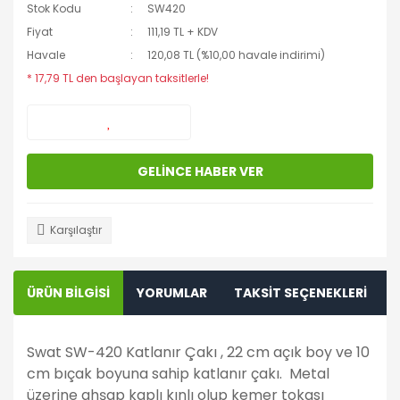
Stok Kodu
SW420
Fiyat
111,19 TL + KDV
Havale
120,08 TL (%10,00 havale indirimi)
* 17,79 TL den başlayan taksitlerle!
GELİNCE HABER VER
Karşılaştır
ÜRÜN BİLGİSİ
YORUMLAR
TAKSİT SEÇENEKLERİ
Swat SW-420 Katlanır Çakı , 22 cm açık boy ve 10
cm bıçak boyuna sahip katlanır çakı. Metal
üzerine ahşap kaplı kınlı olup kemer tokası