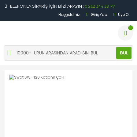
TELEFONLA SİPARİŞ İÇİN BİZİ ARAYIN :
0 262 344 39 77
Hoşgeldiniz
Giriş Yap
Üye Ol
BUL