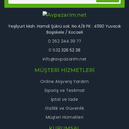
Gönder
Yeşilyurt Mah. Hamdi Şükrü sok. No:4/B PK : 41190 Yuvacık
Başiskele / Kocaeli
0 262 344 39 77
0 53
2 326 52 38
info@avpazarim.net
MÜŞTERİ HİZMETLERİ
Online Alışveriş Yardım
Sipariş ve Teslimat
İptal ve İade
Gizlilik ve Güvenlik
Müşteri Hizmetleri
KURUMSAL