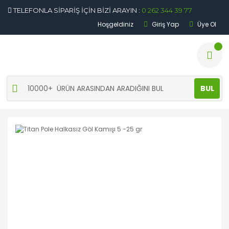
TELEFONLA SİPARİŞ İÇİN BİZİ ARAYIN :
0 262 344 39 77
Hoşgeldiniz
Giriş Yap
Üye Ol
BUL