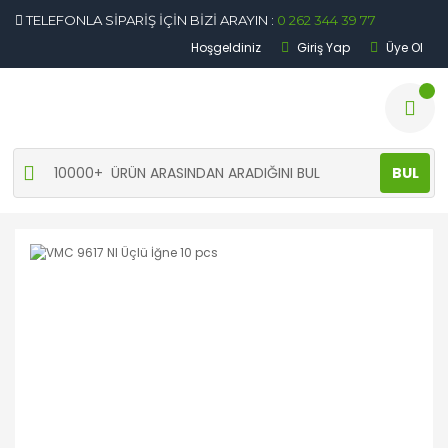
TELEFONLA SİPARİŞ İÇİN BİZİ ARAYIN :
0 262 344 39 77
Hoşgeldiniz
Giriş Yap
Üye Ol
BUL