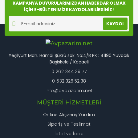
Ürün fiyatı diğer sitelerden daha pahalı.
KAMPANYA DUYURULARIMIZDAN HABERDAR OLMAK
Bu ürüne benzer farklı alternatifler olmalı.
İÇİN E-BÜLTENİMİZE KAYDOLABİLİRSİNİZ!
KAYDOL
Gönder
Yeşilyurt Mah. Hamdi Şükrü sok. No:4/B PK : 41190 Yuvacık
Başiskele / Kocaeli
0 262 344 39 77
0 53
2 326 52 38
info@avpazarim.net
MÜŞTERİ HİZMETLERİ
Online Alışveriş Yardım
Sipariş ve Teslimat
İptal ve İade