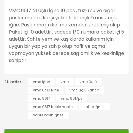
VMC 9617 NI Üçlü İğne 10 pcs , tuzlu su ve diğer
paslanmalara karşı yüksek dirençli Fransız üçlü
iğne. Paslanmaz nikel malzemden üretilmiş olup
Paket içi 10 adettir , sadece 1/0 numara paket içi 5
adettir. Sahte yem ve kaşıklarda kullanım için
uygun bir yapıya sahip olup hafif ve açma
yapmayan yüksek derece sağlamlık ve keskinliğe
sahiptir.
Bu ürünün fiyat bilgisi, resim, ürün açıklamalarında ve
Etiketler :
diğer konularda yetersiz gördüğünüz noktaları öneri
vmc iğne
vmc
vmc üçlü
Bu ürüne ilk yorumu siz yapın!
formunu kullanarak tarafımıza iletebilirsiniz.
vmc üçlü iğne
vmc üçlü kanca
Görüş ve önerileriniz için teşekkür ederiz.
vmc 9617
vmc 9617ps
Yorum Yaz
vmc 9617 treble hooks
sahte iğnesi
Ürün resmi kalitesiz, bozuk veya görüntülenemiyor.
sahte balık iğnesi
Ürün açıklamasında eksik bilgiler bulunuyor.
Ürün bilgilerinde hatalar bulunuyor.