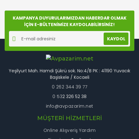
Ürün bilgilerinde hatalar bulunuyor.
Ürün fiyatı diğer sitelerden daha pahalı.
KAMPANYA DUYURULARIMIZDAN HABERDAR OLMAK
Bu ürüne benzer farklı alternatifler olmalı.
İÇİN E-BÜLTENİMİZE KAYDOLABİLİRSİNİZ!
KAYDOL
Gönder
Yeşilyurt Mah. Hamdi Şükrü sok. No:4/B PK : 41190 Yuvacık
Başiskele / Kocaeli
0 262 344 39 77
0 53
2 326 52 38
info@avpazarim.net
MÜŞTERİ HİZMETLERİ
Online Alışveriş Yardım