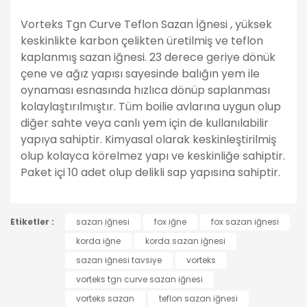
Vorteks Tgn Curve Teflon Sazan İğnesi , yüksek
keskinlikte karbon çelikten üretilmiş ve teflon
kaplanmış sazan iğnesi. 23 derece geriye dönük
çene ve ağız yapısı sayesinde balığın yem ile
oynaması esnasında hızlıca dönüp saplanması
kolaylaştırılmıştır. Tüm boilie avlarına uygun olup
diğer sahte veya canlı yem için de kullanılabilir
yapıya sahiptir. Kimyasal olarak keskinleştirilmiş
olup kolayca körelmez yapı ve keskinliğe sahiptir.
Paket içi 10 adet olup delikli sap yapısına sahiptir.
Bu ürünün fiyat bilgisi, resim, ürün açıklamalarında ve
Etiketler :
diğer konularda yetersiz gördüğünüz noktaları öneri
sazan iğnesi
fox iğne
fox sazan iğnesi
Bu ürüne ilk yorumu siz yapın!
formunu kullanarak tarafımıza iletebilirsiniz.
korda iğne
korda sazan iğnesi
Görüş ve önerileriniz için teşekkür ederiz.
sazan iğnesi tavsiye
vorteks
Yorum Yaz
vorteks tgn curve sazan iğnesi
Ürün resmi kalitesiz, bozuk veya görüntülenemiyor.
vorteks sazan
teflon sazan iğnesi
Ürün açıklamasında eksik bilgiler bulunuyor.