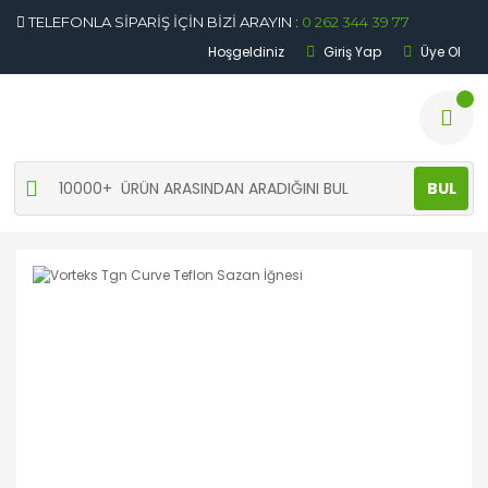
TELEFONLA SİPARİŞ İÇİN BİZİ ARAYIN :
0 262 344 39 77
Hoşgeldiniz
Giriş Yap
Üye Ol
BUL