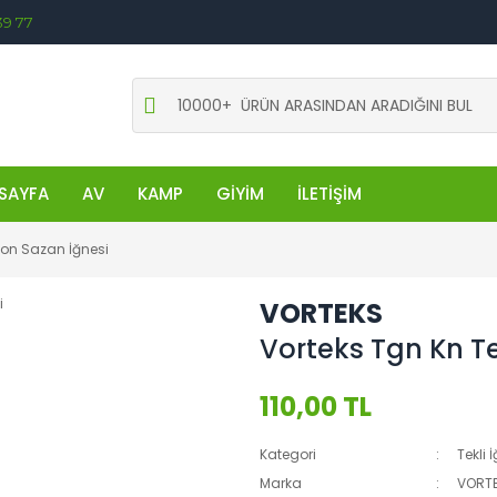
39 77
SAYFA
AV
KAMP
GİYİM
İLETİŞİM
lon Sazan İğnesi
VORTEKS
Vorteks Tgn Kn Te
110,00 TL
Kategori
Tekli 
Marka
VORT