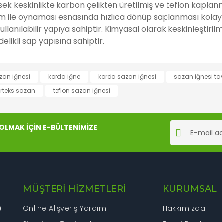
sek keskinlikte karbon çelikten üretilmiş ve teflon kaplan
m ile oynaması esnasında hızlıca dönüp saplanması kolayla
ullanılabilir yapıya sahiptir. Kimyasal olarak keskinleştiri
delikli sap yapısına sahiptir.
rında ve diğer konularda yetersiz gördüğünüz noktaları öneri formunu kul
zan iğnesi
korda iğne
korda sazan iğnesi
sazan iğnesi ta
Bu ürüne ilk yorumu siz yapın!
rteks sazan
teflon sazan iğnesi
iyor.
Yorum Yaz
LMAK İÇİN E-BÜLTENİMİZE
MÜŞTERİ HİZMETLERİ
KURUMSAL
Online Alışveriş Yardım
Hakkımızda
0