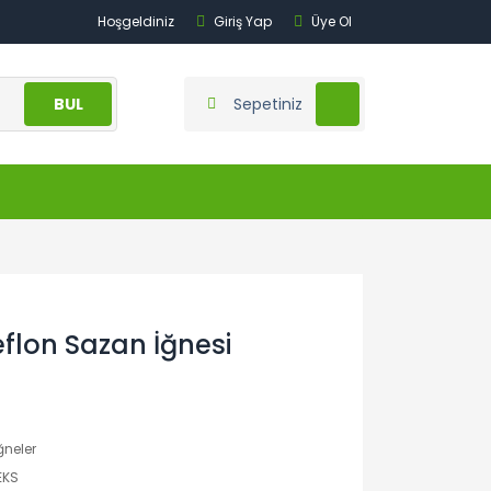
Hoşgeldiniz
Giriş Yap
Üye Ol
BUL
Sepetiniz
flon Sazan İğnesi
İğneler
EKS