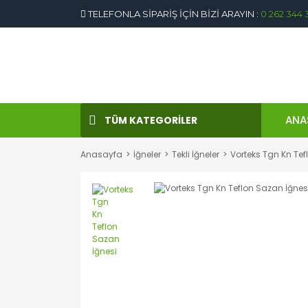
TELEFONLA SİPARİŞ İÇİN BİZİ ARAYIN :
0 262 344 
ANA
TÜM KATEGORİLER
Anasayfa
İğneler
Tekli İğneler
Vorteks Tgn Kn Tef