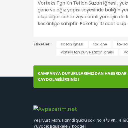
Vorteks Tgn Kn Teflon Sazan İğnesi , yük
çene ve ağız yapısı sayesinde balığın ye
olup diğer sahte veya canlı yem için de k
keskinliğe sahiptir. Paket içi 10 adet olup 
Bu ürünün fiyat bilgisi, resim, ürün açıklamala
Etiketler :
Görüş ve önerileriniz için teşekkür ederiz.
sazan iğnesi
fox iğne
fox sa
vorteks tgn curve sazan iğnesi
vo
Ürün resmi kalitesiz, bozuk veya görüntülenem
Ürün açıklamasında eksik bilgiler bulunuyor.
KAMPANYA DUYURULARIMIZDAN HABERDAR O
Ürün bilgilerinde hatalar bulunuyor.
KAYDOLABİLİRSİNİZ!
Ürün fiyatı diğer sitelerden daha pahalı.
Bu ürüne benzer farklı alternatifler olmalı.
Yeşilyurt Mah. Hamdi Şükrü sok. No:4/B PK : 4119
Yuvacık Başiskele / Kocaeli