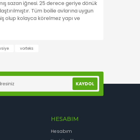
mış sazan iğnesi. 25 derece geriye dönük
ştırılmıştır. Tüm boilie avlarına uygun
lmiş olup kolayca körelmez yapı ve
lanarak tarafımıza iletebilirsiniz.
vsiye
vorteks
KAYDOL
HESABIM
Hesabım