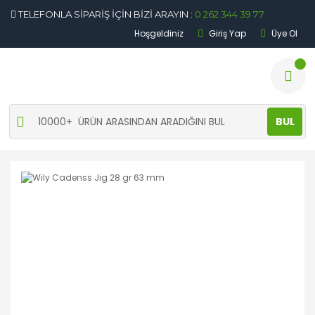
TELEFONLA SİPARİŞ İÇİN BİZİ ARAYIN :
0 262 344 39 77
Hoşgeldiniz
Giriş Yap
Üye Ol
BUL