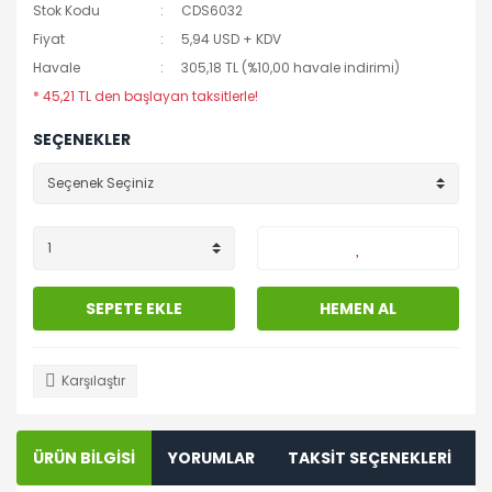
Stok Kodu
CDS6032
Fiyat
5,94 USD + KDV
Havale
305,18 TL (%10,00 havale indirimi)
* 45,21 TL den başlayan taksitlerle!
SEÇENEKLER
SEPETE EKLE
HEMEN AL
Karşılaştır
ÜRÜN BİLGİSİ
YORUMLAR
TAKSİT SEÇENEKLERİ