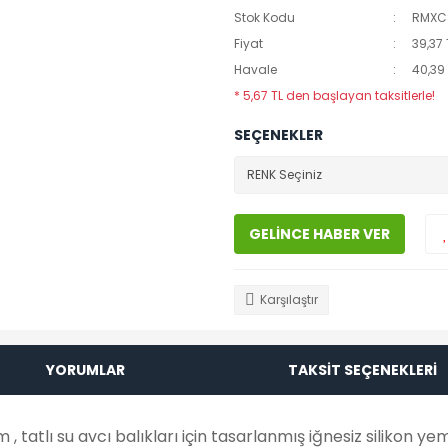
Stok Kodu
RMXC
Fiyat
39,37 
Havale
40,39 
* 5,67 TL den başlayan taksitlerle!
SEÇENEKLER
GELİNCE HABER VER
Karşılaştır
YORUMLAR
TAKSİT SEÇENEKLERİ
 tatlı su avcı balıkları için tasarlanmış iğnesiz silikon ye