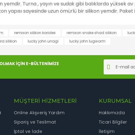
on yemdir. Turna , yayın ve sudak gibi balıklarda yüksek a
n yapısı sayesinde uzun ömürlü bir silikon yemdir. Paket içi
rında ve diğer konularda yetersiz gördüğünüz noktaları öneri formunu kul
em
remixon silikon karides
remixon snake shad silikon
luc
Bu ürüne ilk yorumu siz yapın!
ra silikon
lucky john unagi
lucky john lugworm
iyor.
Yorum Yaz
LMAK İÇİN E-BÜLTENİMİZE
MÜŞTERİ HİZMETLERİ
KURUMSAL
Online Alışveriş Yardım
Hakkımızda
0
Sipariş ve Teslimat
Gönder
Ticari Bilgiler
İptal ve İade
İletişim