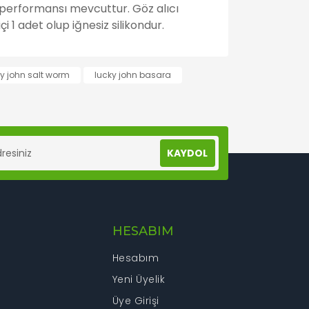
v performansı mevcuttur. Göz alıcı
 1 adet olup iğnesiz silikondur.
lanarak tarafımıza iletebilirsiniz.
ky john salt worm
lucky john basara
KAYDOL
HESABIM
Hesabım
Yeni Üyelik
Üye Girişi