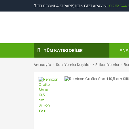
TELEFONLA SİPARİŞ İÇİN BİZİ ARAYIN :
0 262 344 
ANA
TÜM KATEGORİLER
Anasayfa
Suni Yemler Kaşıklar
Silikon Yemler
Re