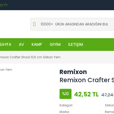
39 77
SAYFA
AV
KAMP
GİYİM
İLETİŞİM
mixon Crafter Shad 10,5 cm Silikon Yem
Remixon
Remixon Crafter 
42,52 TL
%10
47,24
Kategori
Siliko
Marka
Remi