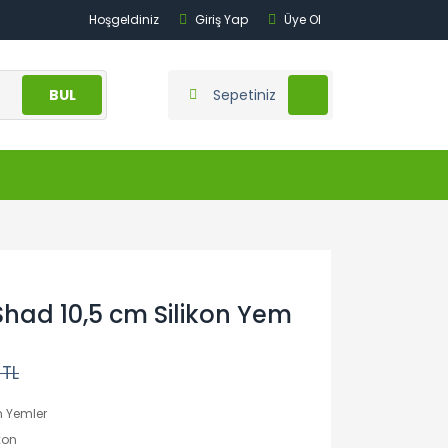
Hoşgeldiniz
Giriş Yap
Üye Ol
BUL
Sepetiniz
Shad 10,5 cm Silikon Yem
 TL
n Yemler
xon