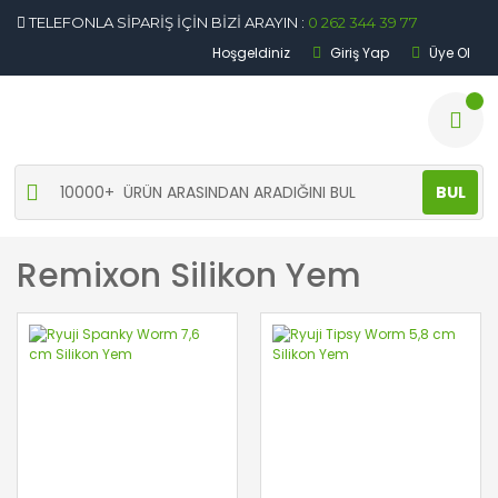
TELEFONLA SİPARİŞ İÇİN BİZİ ARAYIN :
0 262 344 39 77
Hoşgeldiniz
Giriş Yap
Üye Ol
BUL
Remixon Silikon Yem