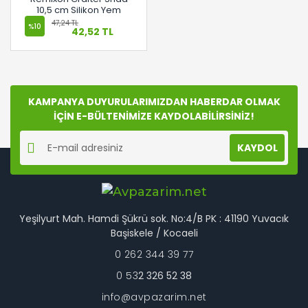
10,5 cm Silikon Yem
47,24 TL
%10
42,52 TL
KAMPANYA DUYURULARIMIZDAN HABERDAR OLMAK
İÇİN E-BÜLTENİMİZE KAYDOLABİLİRSİNİZ!
KAYDOL
Yeşilyurt Mah. Hamdi Şükrü sok. No:4/B PK : 41190 Yuvacık
Başiskele / Kocaeli
0 262 344 39 77
0 53
2 326 52 38
info@avpazarim.net