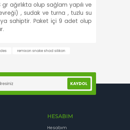
 gr ağırlıkta olup sağlam yapılı ve
evreği) , sudak ve turna , tuzlu su
ıya sahiptir. Paket içi 9 adet olup
r.
lanarak tarafımıza iletebilirsiniz.
ides
remixon snake shad silikon
KAYDOL
HESABIM
Hesabım