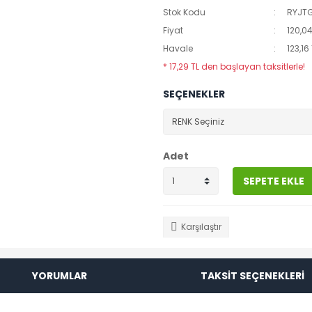
Stok Kodu
RYJT
Fiyat
120,04
Havale
123,16
* 17,29 TL den başlayan taksitlerle!
SEÇENEKLER
Adet
SEPETE EKLE
Karşılaştır
YORUMLAR
TAKSİT SEÇENEKLERİ