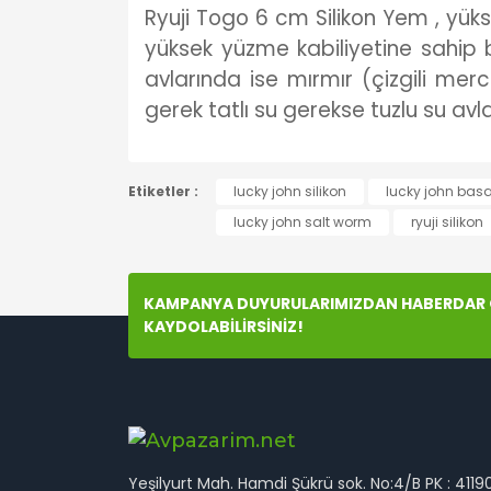
Ryuji Togo 6 cm Silikon Yem , yüks
yüksek yüzme kabiliyetine sahip bi
avlarında ise mırmır (çizgili merc
gerek tatlı su gerekse tuzlu su avl
Bu ürünün fiyat bilgisi, resim, ürün açıklamala
Etiketler :
Görüş ve önerileriniz için teşekkür ederiz.
lucky john silikon
lucky john bas
lucky john salt worm
ryuji silikon
Ürün resmi kalitesiz, bozuk veya görüntülenem
Ürün açıklamasında eksik bilgiler bulunuyor.
KAMPANYA DUYURULARIMIZDAN HABERDAR O
Ürün bilgilerinde hatalar bulunuyor.
KAYDOLABİLİRSİNİZ!
Ürün fiyatı diğer sitelerden daha pahalı.
Bu ürüne benzer farklı alternatifler olmalı.
Yeşilyurt Mah. Hamdi Şükrü sok. No:4/B PK : 4119