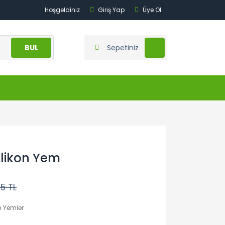
Hoşgeldiniz
Giriş Yap
Üye Ol
BUL
Sepetiniz
ilikon Yem
5 TL
n Yemler