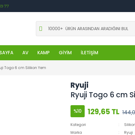
39 77
SAYFA
AV
KAMP
GİYİM
İLETİŞİM
uji Togo 6 cm Silikon Yem
Ryuji
Ryuji Togo 6 cm S
129,65 TL
%10
144,0
Kategori
Siliko
Marka
Ryuji