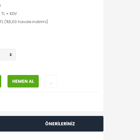
G
 TL + KDV
 TL (%5,00 havale indirimi)
HEMEN AL
ÖNERİLERİNİZ