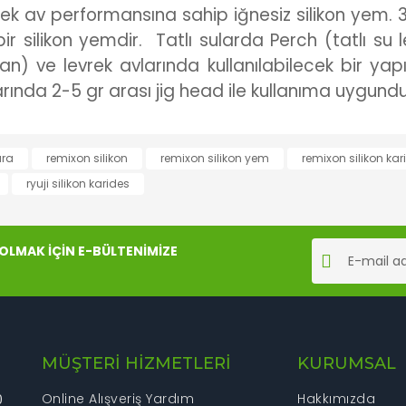
ek av performansına sahip iğnesiz silikon yem. 3
r silikon yemdir. Tatlı sularda Perch (tatlı su l
an) ve levrek avlarında kullanılabilecek bir yap
arında 2-5 gr arası jig head ile kullanıma uygundu
rında ve diğer konularda yetersiz gördüğünüz noktaları öneri formunu kul
ara
remixon silikon
remixon silikon yem
remixon silikon kar
Bu ürüne ilk yorumu siz yapın!
ryuji silikon karides
iyor.
Yorum Yaz
LMAK İÇİN E-BÜLTENİMİZE
MÜŞTERİ HİZMETLERİ
KURUMSAL
Online Alışveriş Yardım
Hakkımızda
0