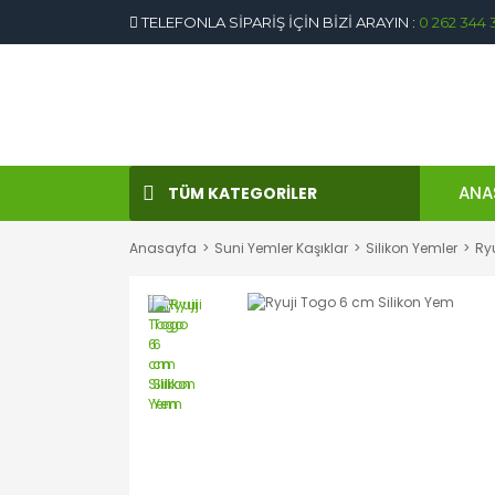
TELEFONLA SİPARİŞ İÇİN BİZİ ARAYIN :
0 262 344 
ANA
TÜM KATEGORİLER
Anasayfa
Suni Yemler Kaşıklar
Silikon Yemler
Ry